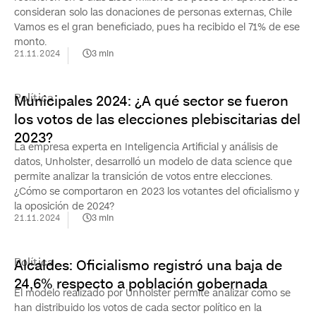
consideran solo las donaciones de personas externas, Chile
Vamos es el gran beneficiado, pues ha recibido el 71% de ese
monto.
21.11.2024
3
min
Política
Municipales 2024: ¿A qué sector se fueron
los votos de las elecciones plebiscitarias del
2023?
La empresa experta en Inteligencia Artificial y análisis de
datos, Unholster, desarrolló un modelo de data science que
permite analizar la transición de votos entre elecciones.
¿Cómo se comportaron en 2023 los votantes del oficialismo y
la oposición de 2024?
21.11.2024
3
min
Política
Alcaldes: Oficialismo registró una baja de
24,6% respecto a población gobernada
El modelo realizado por Unholster permite analizar cómo se
han distribuido los votos de cada sector político en la